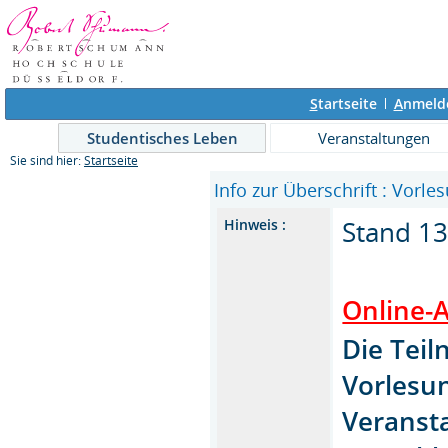
S
tartseite
A
nmeld
Studentisches Leben
Veranstaltungen
Sie sind hier:
Startseite
Info zur Überschrift : Vorle
Stand 13
Hinweis :
Online-
Die Tei
Vorlesu
Veransta