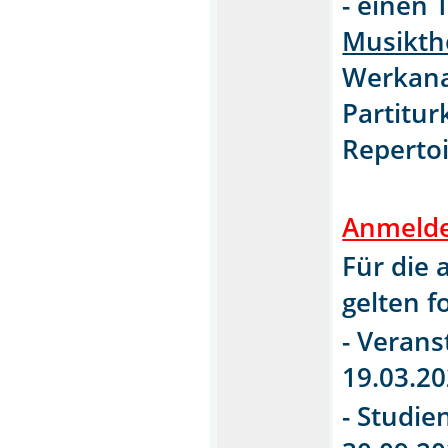
- einen 
Musikth
Werkana
Partitu
Repertoi
Anmelde
Für die 
gelten f
- Verans
19.03.20
- Studie