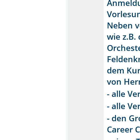
Anmeldu
Vorlesun
Neben v
wie z.B.
Orcheste
Feldenk
dem Kur
von Herr
- alle V
- alle V
- den Gr
Career C