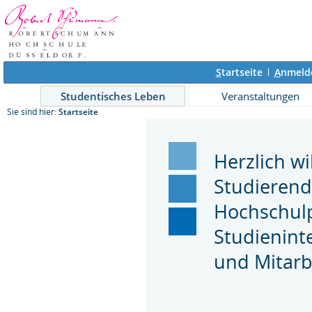
S
tartseite
A
nmeld
Studentisches Leben
Veranstaltungen
Sie sind hier:
Startseite
Herzlich w
Studierend
Hochschulp
Studienint
und Mitarb