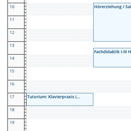
10
Hörerziehung / Sat
11
12
13
Fachdidaktik I-III 
14
15
16
17
Tutorium: Klavierpraxis (...
18
19