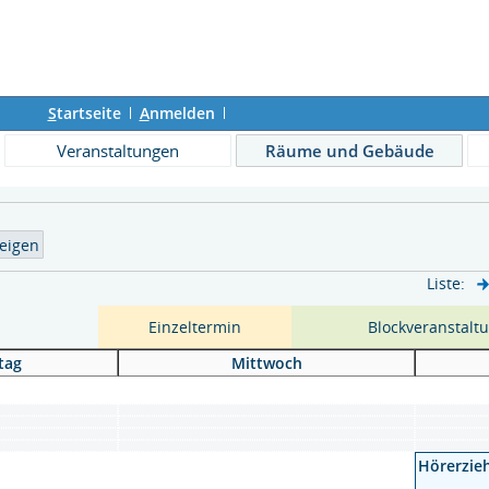
S
tartseite
A
nmelden
Veranstaltungen
Räume und Gebäude
Liste:
Einzeltermin
Blockveranstalt
tag
Mittwoch
Hörerzieh