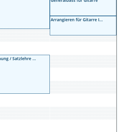
Generalbass für Gitarre
Arrangieren für Gitarre I...
ung / Satzlehre ...