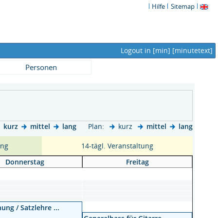
Hilfe
Sitemap
Logout in
[min]
[minutetext]
Personen
kurz
mittel
lang
Plan:
kurz
mittel
lang
ung
14-tägl. Veranstaltung
Donnerstag
Freitag
ung / Satzlehre ...